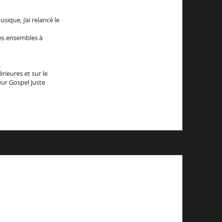
ique, j’ai relancé le
des ensembles à
.
rieures et sur le
ur Gospel Juste