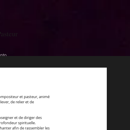
Pasteur
onto
ompositeur et pasteur, animé
ever, de relier et de
enseigner et de diriger des
profondeur spirituelle.
Chanter afin de rassembler les