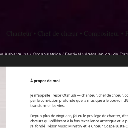
Chanteur • Chef de chœur • Compositeur • 
e Kabarguina / Organisatrice / Festival végétalien cru de Tor
À propos de moi
Je m’appelle Trésor Otshudi — chanteur, chef de chœur, c
par la conviction profonde que la musique a le pouvoir d’él
transformer les vies.
Depuis plus de vingt ans, j’ai eu le privilège de chanter, d’
chœurs qui célèbrent à la fois l’excellence artistique et la 
J’ai fondé Trésor Music Ministry et le Chœur Gospel Juste 