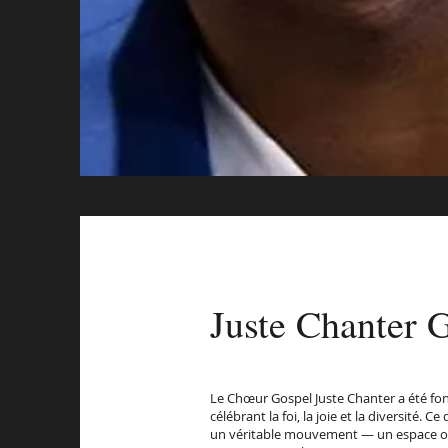
Juste Chanter 
Le Chœur Gospel Juste Chanter a été fon
célébrant la foi, la joie et la diversi
un véritable mouvement — un espace où l