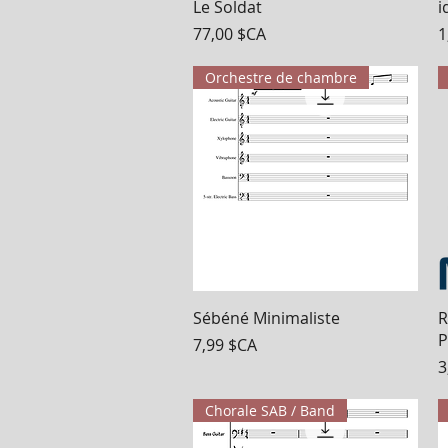
Aperçu rapide
Le Soldat
i
Prix
P
77,00 $CA
1
Orchestre de chambre
Aperçu rapide
Sébéné Minimaliste
R
P
Prix
7,99 $CA
P
3
Chorale SAB / Band