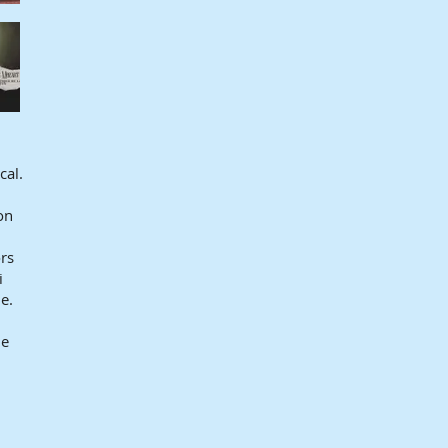
cal.
on
rs
i
e.
ne