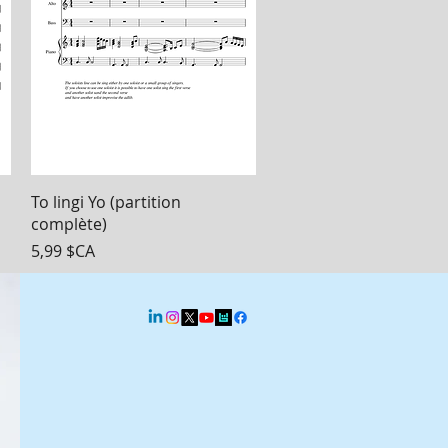
Aperçu rapide
To lingi Yo (partition
complète)
Prix
5,99 $CA