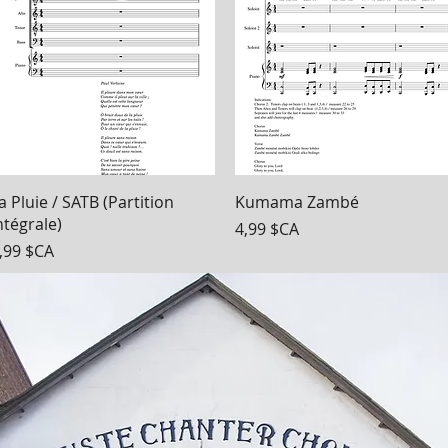
Aperçu rapide
Aperçu rapide
a Pluie / SATB (Partition
Kumama Zambé
ntégrale)
Prix
4,99 $CA
rix
,99 $CA