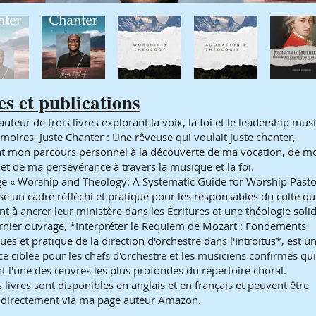
es et publications
l'auteur de trois livres explorant la voix, la foi et le leadership musi
oires, Juste Chanter : Une rêveuse qui voulait juste chanter,
nt mon parcours personnel à la découverte de ma vocation, de m
 et de ma persévérance à travers la musique et la foi.
ge « Worship and Theology: A Systematic Guide for Worship Pasto
e un cadre réfléchi et pratique pour les responsables du culte qu
t à ancrer leur ministère dans les Écritures et une théologie solid
nier ouvrage, *Interpréter le Requiem de Mozart : Fondements
ues et pratique de la direction d'orchestre dans l'Introitus*, est u
e ciblée pour les chefs d'orchestre et les musiciens confirmés qui
t l'une des œuvres les plus profondes du répertoire choral.
s livres sont disponibles en anglais et en français et peuvent être
 directement via ma page auteur Amazon.