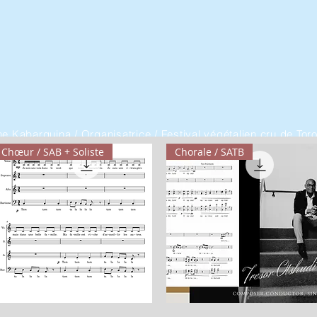
e Kabarguina / Organisatrice / Festival végétalien cru de Tor
Chœur / SAB + Soliste
Chorale / SATB