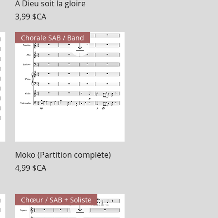
Aperçu rapide
À Dieu soit la gloire
Prix
3,99 $CA
Chorale SAB / Band
Aperçu rapide
Moko (Partition complète)
Prix
4,99 $CA
Chœur / SAB + Soliste