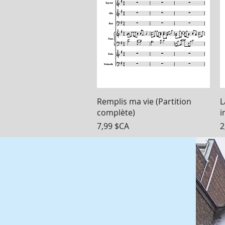
Aperçu rapide
Remplis ma vie (Partition
L
complète)
i
Prix
P
7,99 $CA
2