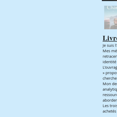
Livr
Je suis 
Mes mém
retrace
identité
L'ouvra
» propos
cherchen
Mon der
analytiq
ressourc
aborden
Les troi
achetés