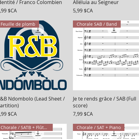
Aperçu rapide
Aperçu rapide
dentité / Franco Colombien
Alléluia au Seigneur
rix
Prix
,99 $CA
5,99 $CA
Feuille de plomb
Chorale SAB / Band
Aperçu rapide
Aperçu rapide
&B Ndombolo (Lead Sheet /
Je te rends grâce / SAB (Full
artition)
score)
rix
Prix
,99 $CA
7,99 $CA
Chorale / SATB + Flûte + Violoncelle
Chorale / SAT + Piano