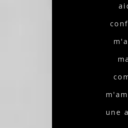
ai
conf
m'a
ma
com
m'amé
une a