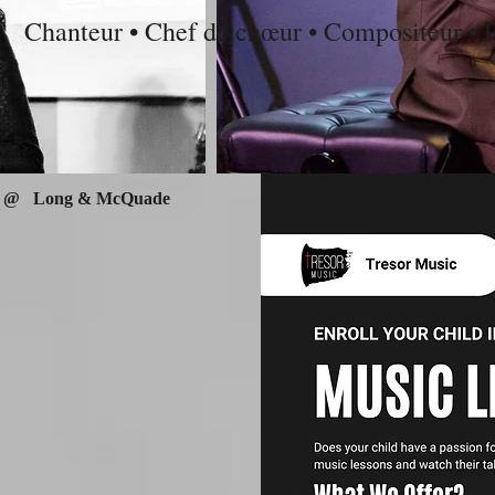
Chanteur • Chef de chœur • Compositeur • 
8 @
Long & McQuade