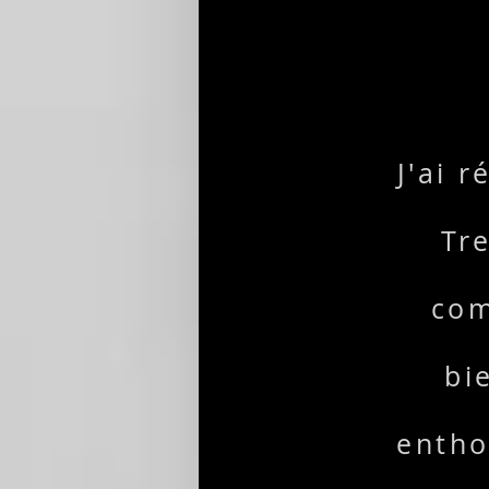
J'ai 
Tre
com
bi
entho