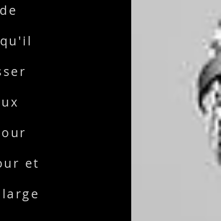
nde
qu'il
sser
eux
pour
our et
 large