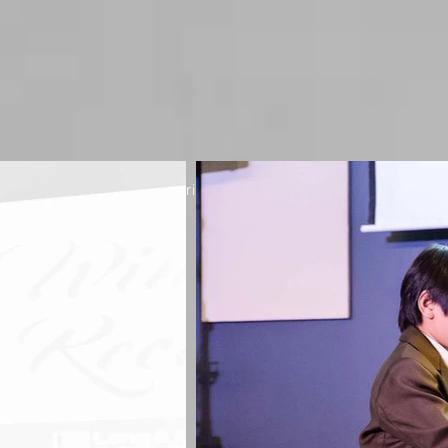
e Kabarguina / Organisatrice / Festival végétalien cru de Tor