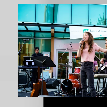
Concert en direct et série locale
/
Crédit photo : Yhanu Sivapalan