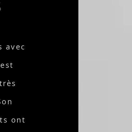
S
s avec
 est
très
Son
ts ont